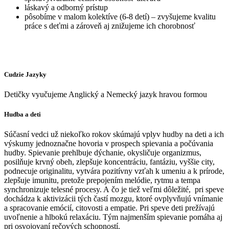
láskavý a odborný prístup
pôsobíme v malom kolektíve (6-8 detí) – zvyšujeme kvalitu
práce s deťmi a zároveň aj znižujeme ich chorobnosť
Cudzie Jazyky
Detičky vyučujeme Anglický a Nemecký jazyk hravou formou
Hudba a deti
Súčasní vedci už niekoľko rokov skúmajú vplyv hudby na deti a ich
výskumy jednoznačne hovoria v prospech spievania a počúvania
hudby. Spievanie prehlbuje dýchanie, okysličuje organizmus,
posilňuje krvný obeh, zlepšuje koncentráciu, fantáziu, vyššie city,
podnecuje originalitu, vytvára pozitívny vzťah k umeniu a k prírode,
zlepšuje imunitu, pretože prepojením melódie, rytmu a tempa
synchronizuje telesné procesy. A čo je tiež veľmi dôležité, pri speve
dochádza k aktivizácii tých častí mozgu, ktoré ovplyvňujú vnímanie
a spracovanie emócií, citovosti a empatie. Pri speve deti prežívajú
uvoľnenie a hlbokú relaxáciu. Tým najmenším spievanie pomáha aj
pri osvojovaní rečových schopností.