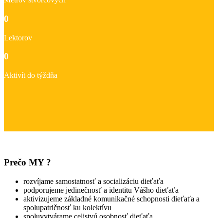
0
Lektorov
0
Aktivít do týždňa
Prečo MY ?
rozvíjame samostatnosť a socializáciu dieťaťa
podporujeme jedinečnosť a identitu Vášho dieťaťa
aktivizujeme základné komunikačné schopnosti dieťaťa a
spolupatričnosť ku kolektívu
spoluvytvárame celistvú osobnosť dieťaťa