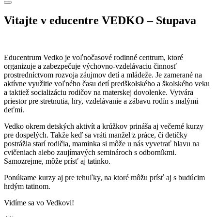
Vitajte v educentre VEDKO – Stupava
Educentrum Vedko je voľnočasové rodinné centrum, ktoré
organizuje a zabezpečuje výchovno-vzdelávaciu činnosť
prostredníctvom rozvoja záujmov detí a mládeže. Je zamerané na
aktívne využitie voľného času detí predškolského a školského veku
a taktiež socializáciu rodičov na materskej dovolenke. Vytvára
priestor pre stretnutia, hry, vzdelávanie a zábavu rodín s malými
deťmi.
Vedko okrem detských aktivít a krúžkov prináša aj večerné kurzy
pre dospelých. Takže keď sa vráti manžel z práce, či detičky
postrážia starí rodičia, maminka si môže u nás vyvetrať hlavu na
cvičeniach alebo zaujímavých seminároch s odborníkmi.
Samozrejme, môže prísť aj tatinko.
Ponúkame kurzy aj pre tehuľky, na ktoré môžu prísť aj s budúcim
hrdým tatinom.
Vidíme sa vo Vedkovi!