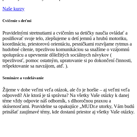
Naše kurzy
Cvičenie s deťmi
Pravidelnými stretnutiami a cvičením sa detičky naučia ovládať a
posilňovať svoje telo, zlepšujeme u detí jemnú a hrubú motoriku,
koordináciu, priestorovú orientáciu, pesničkami rozvíjame rytmus a
hudobné cítenie, trpezlivou komunikáciou sa snažíme o vzájomnú
spoluprácu a upevnenie dôležitých sociálnych návykov (
trpezlivosť, pomoc ostatným, upratovanie si po dokončení činnosti,
rešpektovanie sa navzájom, atď. ).
Semináre a vzdelávanie
Žijeme v dobe veľmi veľa otázok, ale čo je horšie – aj veľmi veľa
odpovedí! Ale ktorá je tá správna? Na všetky Vaše otázky k danej
téme vždy odpovie náš odborník, s dlhoročnou praxou a
skúsenosťami. Pravidelne sa opakujúce „MUDr.e utorky, Vám budú
prinášať zaujímavé témy, kde dostanú priestor aj všetky Vaše otázky.