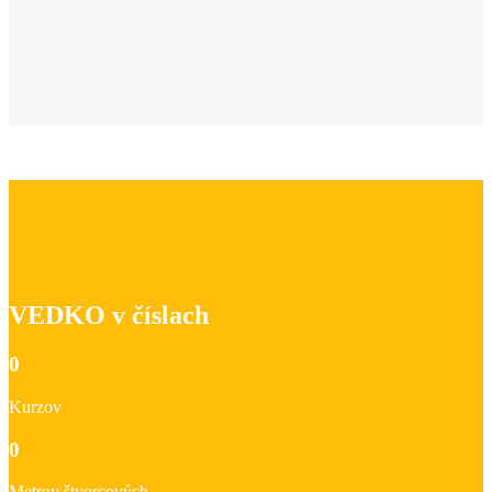
VEDKO v číslach
0
Kurzov
0
Metrov štvorcových