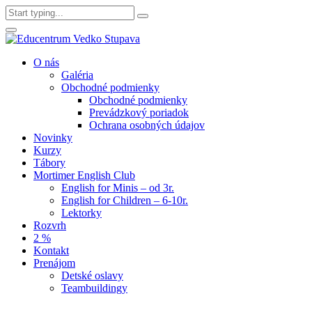
O nás
Galéria
Obchodné podmienky
Obchodné podmienky
Prevádzkový poriadok
Ochrana osobných údajov
Novinky
Kurzy
Tábory
Mortimer English Club
English for Minis – od 3r.
English for Children – 6-10r.
Lektorky
Rozvrh
2 %
Kontakt
Prenájom
Detské oslavy
Teambuildingy